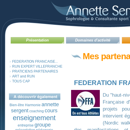
Présentation
Domaines d'activité
Mes partena
FEDERATION FRANCAISE...
RUN EXPERT VILLEFRANCHE
PRATICIENS PARTENAIRES
ART and RUN
FEDERATION FR
TOUS CAP
Du "haut-niv
Française d'
annette
Bien-être
Harmonie
projets po
sergent
cours
coaching
intervient 
enseignement
(Nordic wal
groupe
entreprise
des manifestations et 