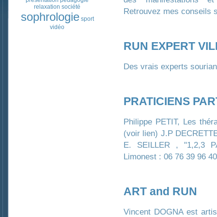
présentation
pédagogie
relaxation
société
Retrouvez mes conseils su
sophrologie
sport
vidéo
RUN EXPERT VI
Des vrais experts sourian
PRATICIENS PA
Philippe PETIT, Les thé
(voir lien) J.P DECRETTE,
E. SEILLER , "1,2,3 PA
Limonest : 06 76 39 96 40
ART and RUN
Vincent DOGNA est artist