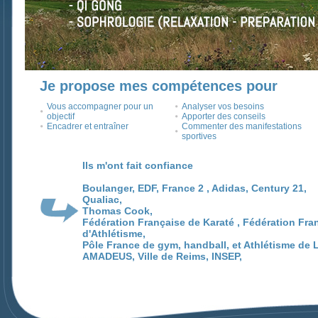
Je propose mes compétences pour
Vous accompagner pour un
Analyser vos besoins
objectif
Apporter des conseils
Encadrer et entraîner
Commenter des manifestations
sportives
Ils m'ont fait confiance
Boulanger, EDF, France 2 , Adidas, Century 21,
Qualiac,
Thomas Cook,
Fédération Française de Karaté , Fédération Fra
d'Athlétisme,
Pôle France de gym, handball, et Athlétisme de 
AMADEUS, Ville de Reims, INSEP,