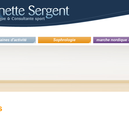
ines d'activité
Sophrologie
marche nordique 
s