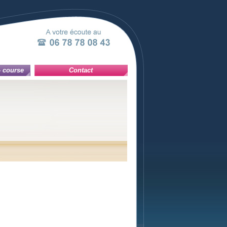
- course
Contact